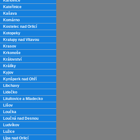
Karlovice
Kateřinice
Kašava
Komárno
Kostelec nad Orlicí
Kotopeky
Kralupy nad Vltavou
Krasov
Krkonoše
Království
Králíky
Kyjov
Kynšperk nad Ohří
Libchavy
Lidečko
Litultovice a Mladecko
Lišov
Loučka
Loučná nad Desnou
Ludvíkov
Lužice
Lípa nad Orlicí