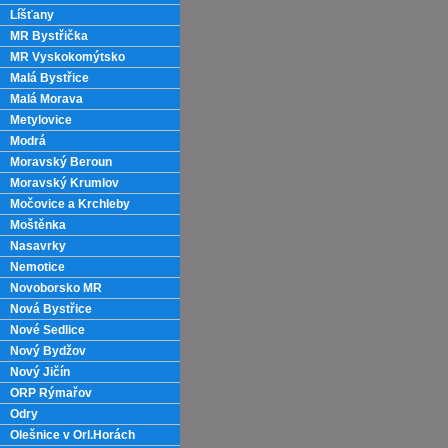
Líšťany
MR Bystřička
MR Vyskokomýtsko
Malá Bystřice
Malá Morava
Metylovice
Modrá
Moravský Beroun
Moravský Krumlov
Močovice a Krchleby
Moštěnka
Nasavrky
Nemotice
Novoborsko MR
Nová Bystřice
Nové Sedlice
Nový Bydžov
Nový Jičín
ORP Rýmařov
Odry
Olešnice v Orl.Horách