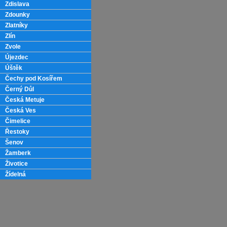
Zdislava
Zdounky
Zlatníky
Zlín
Zvole
Újezdec
Úštěk
Čechy pod Kosířem
Černý Důl
Česká Metuje
Česká Ves
Čimelice
Řestoky
Šenov
Žamberk
Životice
Žídelná