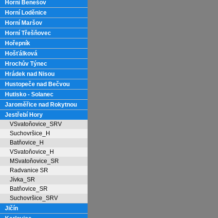
Horní Benešov
Horní Loděnice
Horní Maršov
Horní Třešňovec
Hořepník
Hošťálková
Hrochův Týnec
Hrádek nad Nisou
Hustopeče nad Bečvou
Hutisko - Solanec
Jaroměřice nad Rokytnou
Jestřebí Hory
VSvatoňovice_SRV
Suchovršice_H
Batňovice_H
VSvatoňovice_H
MSvatoňovice_SR
Radvanice SR
Jívka_SR
Batňovice_SR
Suchovršice_SRV
Jičín