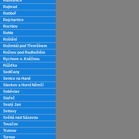
Radvanice
Rajhrad
Ratiboř
Rejchartice
Rochlov
Rohle
Roštění
Rožmitál pod Třemšínem
Rožnov pod Radhoštěm
Rychnov n. Kněžnou
Růžďka
Sedlčany
Senice na Hané
Slavkov a Horní Němčí
Soběslav
Stařeč
Svatý Jan
Svitavy
Světlá nad Sázavou
Tovačov
Trutnov
Turnov