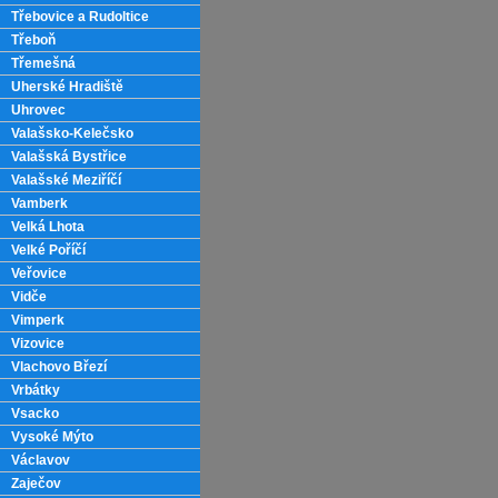
Třebovice a Rudoltice
Třeboň
Třemešná
Uherské Hradiště
Uhrovec
Valašsko-Kelečsko
Valašská Bystřice
Valašské Meziříčí
Vamberk
Velká Lhota
Velké Poříčí
Veřovice
Vidče
Vimperk
Vizovice
Vlachovo Březí
Vrbátky
Vsacko
Vysoké Mýto
Václavov
Zaječov