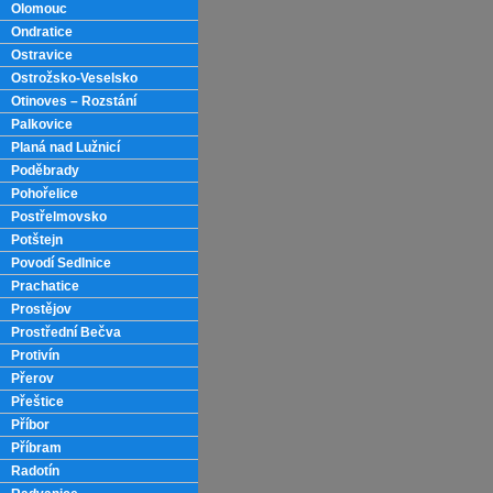
Olomouc
Ondratice
Ostravice
Ostrožsko-Veselsko
Otinoves – Rozstání
Palkovice
Planá nad Lužnicí
Poděbrady
Pohořelice
Postřelmovsko
Potštejn
Povodí Sedlnice
Prachatice
Prostějov
Prostřední Bečva
Protivín
Přerov
Přeštice
Příbor
Příbram
Radotín