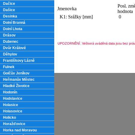
Dačice
Posl. zm
Jmenovka
Dašice
hodnota
Desinka
K1: Srážky [mm]
0
Dolní Branná
Dolní Lhota
Drásov
Dubenec
UPOZORNĚNÍ
:
Veškerá uváděná data jsou bez práv
Dvůr Králové
Děhylov
Františkovy Lázně
Fulnek
Golčův Jeníkov
Heřmanův Městec
Hladké Životice
Hodonín
Hodslavice
Holasice
Holasovice
Holicko
Horažďovice
Horka nad Moravou