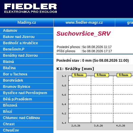
hladiny.cz
www.fiedler-magr.cz
gra
Adamov
Suchovršice_SRV
Bakov nad Jizerou
Bedihošť a Hrubčice
Poslední přenos
:
So 08.08.2026 11:17
Benešov/n.P
Příští přenos
:
So 08.08.2026 17:17
Benátky nad Jizerou
Poslední stav : 0 mm (So 08.08.2026 11:00)
Blatná
Blučina
Bor u Tachova
Borohrádek
Brumov Bylnice
Bystřice nad Pernštejnem
Bělá p.Pradědem
Březová
Březí
Chlumec nad Cidlinou
Chrast
Chvalčov