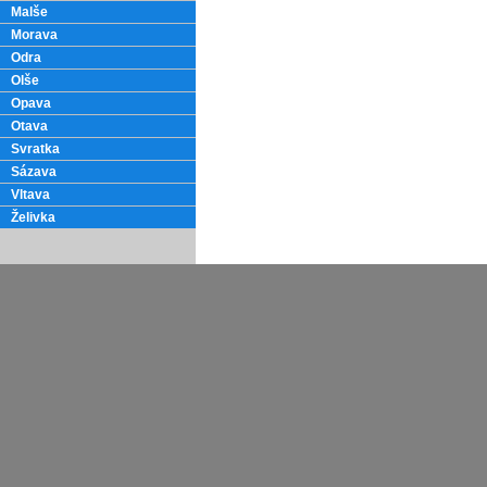
Malše
Morava
Odra
Olše
Opava
Otava
Svratka
Sázava
Vltava
Želivka