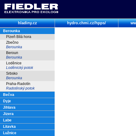
hladiny.cz
hydro.chmi.cz/hpps/
ww
Berounka
Plzeň Bílá hora
Zbečno
Berounka
Beroun
Berounka
Loděnice
Loděnický potok
Srbsko
Berounka
Praha-Radotín
Radotínský potok
Bečva
Dyje
Jihlava
Jizera
Labe
Litavka
Lužnice